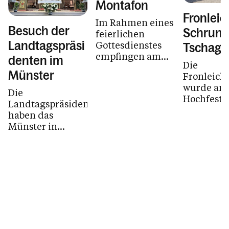
Montafon
Fronlei
Im Rahmen eines
Besuch der
Schruns
feierlichen
Gottesdienstes
Landtagspräsi
Tschagg
empfingen am
denten im
Die
Samstag, den 30.
Münster
Fronleich
Mai 2026, 57
wurde am
Jugendliche aus
Die
Hochfest 
dem
Landtagspräsidenten
Fronleich
Pfarrverband
haben das
Tschaggu
Mittleres
Münster in
gefeiert. 
Montafon im
Schruns besucht.
Wetter hat
Schrunser
mitgespiel
Münster das
Sakrament der
Firmung.