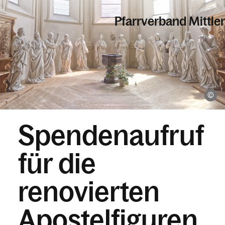
Pfarrverband Mittle
Informationen
Wi
Kalender
Spendenaufruf
Personen
für die
renovierten
Kontakt
Apostelfiguren