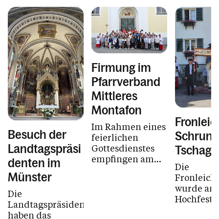
Firmung im
Pfarrverband
Mittleres
Montafon
Fronlei
Im Rahmen eines
Besuch der
Schruns
feierlichen
Gottesdienstes
Landtagspräsi
Tschagg
empfingen am
denten im
Die
Samstag, den 30.
Münster
Fronleich
Mai 2026, 57
wurde am
Jugendliche aus
Die
Hochfest 
dem
Landtagspräsidenten
Fronleich
Pfarrverband
haben das