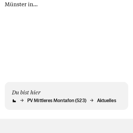
Tschaggu
Mittleres
Münster in
gefeiert. 
Montafon im
Schruns besucht.
Wetter hat
Schrunser
mitgespiel
Münster das
Sakrament der
Firmung.
Du bist hier
PV Mittleres Montafon (523)
Aktuelles