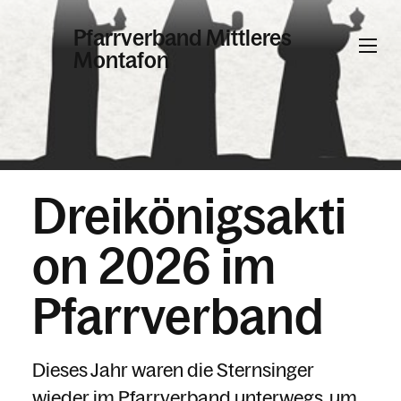
Pfarrverband Mittleres
Montafon
Informationen
Kalender
Dreikönigsakti
on 2026 im
Personen
Pfarrverband
Kontakt
Dieses Jahr waren die Sternsinger
wieder im Pfarrverband unterwegs, um