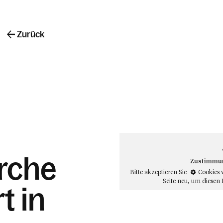
Zurück
irche
Zustimmung
Bitte akzeptieren Sie
Cookies 
Seite neu
, um diesen 
t in