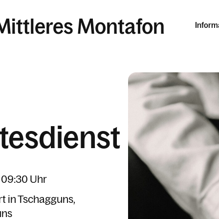
Mittleres Montafon
Inform
tesdienst
 09:30 Uhr
rt in Tschagguns
uns