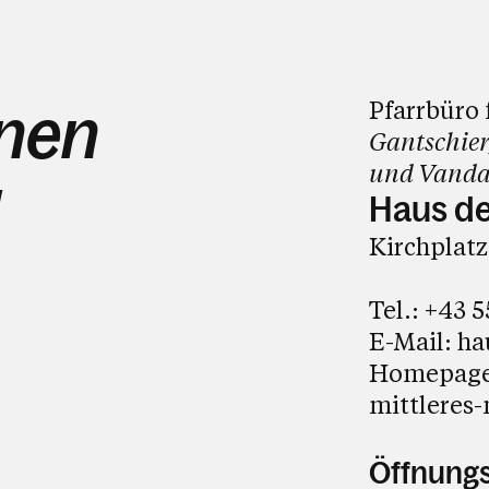
Pfarrbüro 
hnen
Gantschier
und Vanda
Haus de
Kirchplatz
Tel.:
+43 5
E-Mail:
ha
Homepag
mittleres
Öffnungs