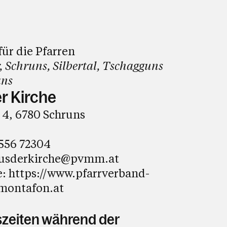
für die Pfarren
, Schruns, Silbertal, Tschagguns
ns
r Kirche
 4, 6780 Schruns
556 72304
usderkirche@pvmm.at
e:
https://www.pfarrverband-
-montafon.at
zeiten während der